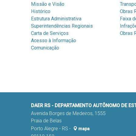
Missão e Visão
Transpo
Histórico
Obras R
Estrutura Administrativa
Faixa d
Superintendências Regionais
Infraçõ
Carta de Serviços
Obras R
Acesso à Informação
Comunicação
DAER RS - DEPARTAMENTO AUTÔNOMO DE E
Avenida Borges de Medeiros, 1555
Praia de Belas
Porto Alegre - RS -
mapa