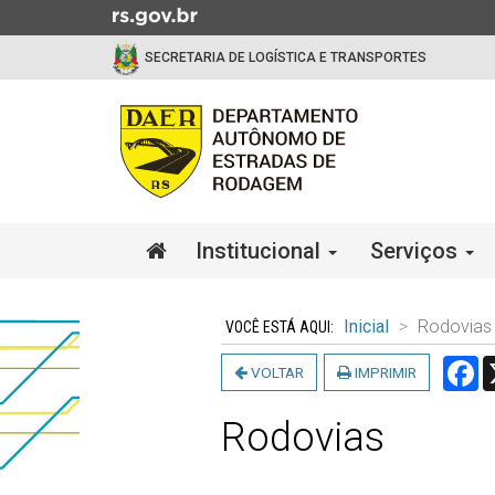
Ir
para
SECRETARIA DE LOGÍSTICA E TRANSPORTES
o
conteúdo
Ir
para
o
menu
Ir
Início
Institucional
Serviços
para
do
a
menu
Início
busca
do
Inicial
Rodovias
conteúdo
F
VOLTAR
IMPRIMIR
Rodovias