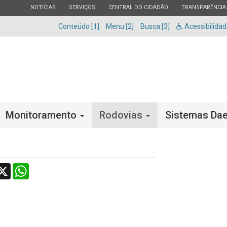
ESTADO
ESTADO
ESTADO
ESTADO
NOTÍCIAS
SERVIÇOS
CENTRAL DO CIDADÃO
TRANSPARÊNCIA
Conteúdo [1]
Menu [2]
Busca [3]
Acessibilida
Monitoramento
Rodovias
Sistemas Dae
acebook
X
WhatsApp