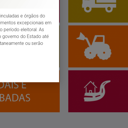
s vinculadas e órgãos do
dimentos excepcionais em
 período eleitoral. As
do governo do Estado até
entaneamente ou serão