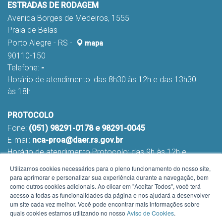
ESTRADAS DE RODAGEM
Avenida Borges de Medeiros, 1555
Praia de Belas
Porto Alegre - RS -
mapa
90110-150
Telefone:
-
Horário de atendimento: das 8h30 às 12h e das 13h30
às 18h
PROTOCOLO
Fone:
(051) 98291-0178 e 98291-0045
E-mail:
nca-proa@daer.rs.gov.br
Horário de atendimento Protocolo: das 9h às 12h e
das 13h às 16h
Utilizamos cookies necessários para o pleno funcionamento do nosso site,
para aprimorar e personalizar sua experiência durante a navegação, bem
como outros cookies adicionais. Ao clicar em "Aceitar Todos", você terá
acesso a todas as funcionalidades da página e nos ajudará a desenvolver
um site cada vez melhor. Você pode encontrar mais informações sobre
quais cookies estamos utilizando no nosso
Aviso de Cookies
.