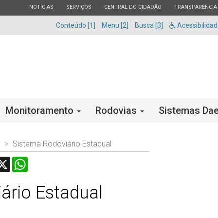
ESTADO
ESTADO
ESTADO
ESTADO
NOTÍCIAS
SERVIÇOS
CENTRAL DO CIDADÃO
TRANSPARÊNCIA
Conteúdo [1]
Menu [2]
Busca [3]
Acessibilida
Monitoramento
Rodovias
Sistemas Dae
Sistema Rodoviário Estadual
acebook
X
WhatsApp
ário Estadual