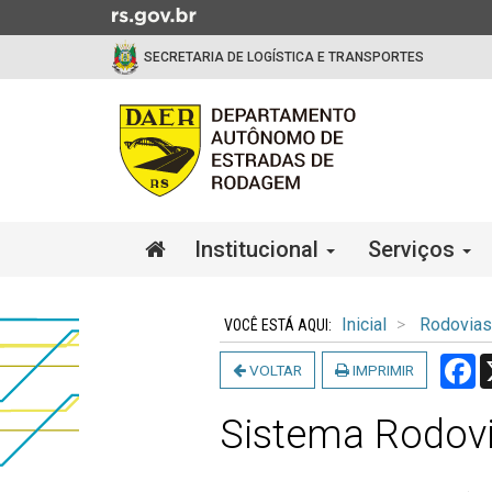
Ir
para
SECRETARIA DE LOGÍSTICA E TRANSPORTES
o
conteúdo
Ir
para
o
menu
Ir
Início
Institucional
Serviços
para
do
a
menu
Início
busca
do
Inicial
Rodovias
conteúdo
F
VOLTAR
IMPRIMIR
Sistema Rodovi