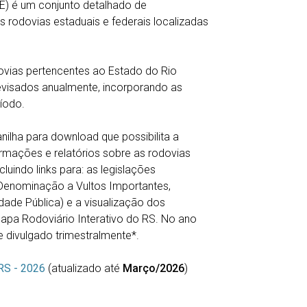
E) é um conjunto detalhado de
 rodovias estaduais e federais localizadas
odovias pertencentes ao Estado do Rio
evisados anualmente, incorporando as
ríodo.
nilha para download que possibilita a
rmações e relatórios sobre as rodovias
uindo links para: as legislações
 Denominação a Vultos Importantes,
dade Pública) e a visualização dos
Mapa Rodoviário Interativo do RS. No ano
 e divulgado trimestralmente*.
RS - 2026
(atualizado até
Março/2026
)