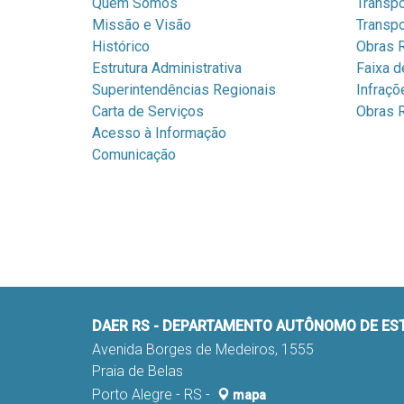
Quem Somos
Transpo
Missão e Visão
Transpo
Histórico
Obras R
Estrutura Administrativa
Faixa d
Superintendências Regionais
Infraçõ
Carta de Serviços
Obras R
Acesso à Informação
Comunicação
DAER RS - DEPARTAMENTO AUTÔNOMO DE E
Avenida Borges de Medeiros, 1555
Praia de Belas
Porto Alegre - RS -
mapa