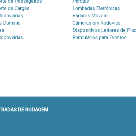
rte de Passageiros
Pardais
rte de Cargas
Lombadas Eletrônicas
odoviárias
Radares Móveis
e Domínio
Câmeras em Rodovias
es
Dispositivos Leitores de Pla
odoviárias
Formulários para Eventos
STRADAS DE RODAGEM