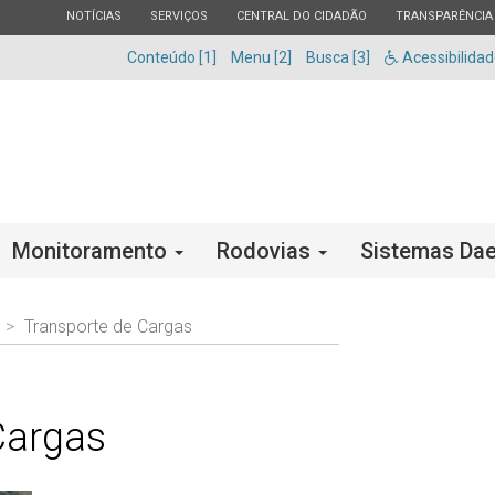
ESTADO
ESTADO
ESTADO
ESTADO
NOTÍCIAS
SERVIÇOS
CENTRAL DO CIDADÃO
TRANSPARÊNCIA
Conteúdo [1]
Menu [2]
Busca [3]
Acessibilida
Monitoramento
Rodovias
Sistemas Dae
Transporte de Cargas
Cargas