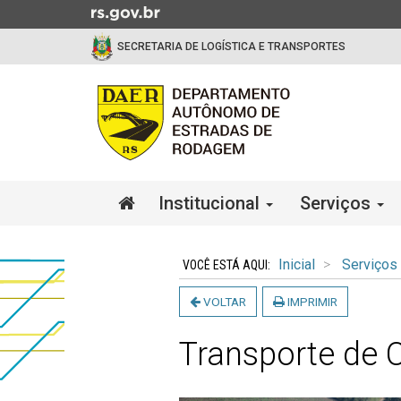
Ir
para
SECRETARIA DE LOGÍSTICA E TRANSPORTES
o
conteúdo
Ir
para
o
menu
Ir
Início
Institucional
Serviços
para
do
a
menu
Início
busca
do
Inicial
Serviços
conteúdo
VOLTAR
IMPRIMIR
Transporte de 