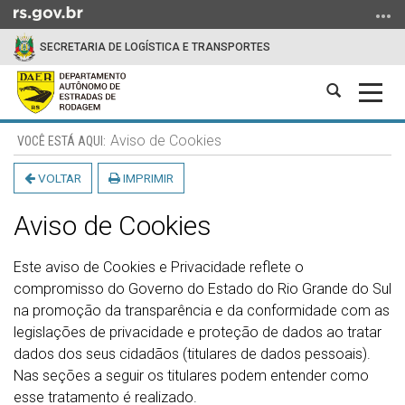
Ir
para
SECRETARIA DE LOGÍSTICA E TRANSPORTES
o
conteúdo
Abrir
Alter
Ir
a
a
para
Início
busca
nave
o
Aviso de Cookies
do
menu
conteúdo
VOLTAR
IMPRIMIR
Ir
para
Aviso de Cookies
a
busca
Este aviso de Cookies e Privacidade reflete o
compromisso do Governo do Estado do Rio Grande do Sul
na promoção da transparência e da conformidade com as
legislações de privacidade e proteção de dados ao tratar
dados dos seus cidadãos (titulares de dados pessoais).
Nas seções a seguir os titulares podem entender como
esse tratamento é realizado.