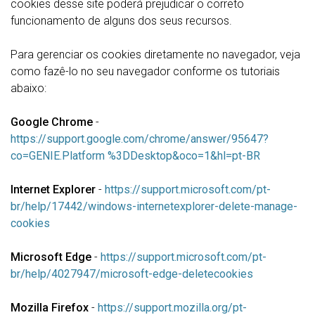
cookies desse site poderá prejudicar o correto
funcionamento de alguns dos seus recursos.
Para gerenciar os cookies diretamente no navegador, veja
como fazê-lo no seu navegador conforme os tutoriais
abaixo:
Google Chrome
-
https://support.google.com/chrome/answer/95647?
co=GENIE.Platform %3DDesktop&oco=1&hl=pt-BR
Internet Explorer
-
https://support.microsoft.com/pt-
br/help/17442/windows-internetexplorer-delete-manage-
cookies
Microsoft Edge
-
https://support.microsoft.com/pt-
br/help/4027947/microsoft-edge-deletecookies
Mozilla Firefox
-
https://support.mozilla.org/pt-