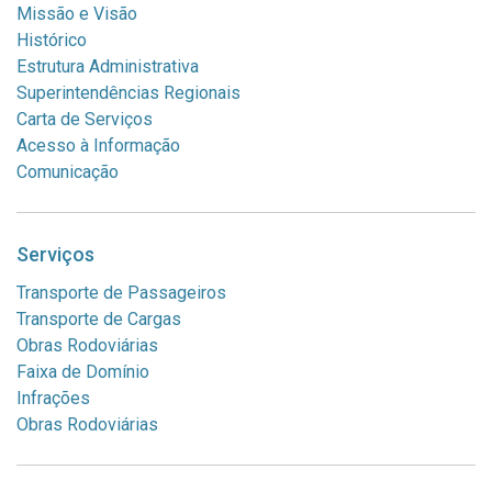
Missão e Visão
ERS-124 Montenegro KM 29,6
Histórico
ERS-124
Estrutura Administrativa
KM 28
Superintendências Regionais
Montenegro - RS
Carta de Serviços
Câmera da Rodovia
Acesso à Informação
Comunicação
ERS-240 Portão KM 9,9
ERS-240
Serviços
KM 9
Portão - RS
Transporte de Passageiros
Câmera da Rodovia
Transporte de Cargas
Obras Rodoviárias
ERS-401 São Jerônimo KM 10,3
Faixa de Domínio
Infrações
ERS-401 - São Jerônimo
Obras Rodoviárias
KM 10,3
São Jerônimo - RS
Câmera da Rodovia