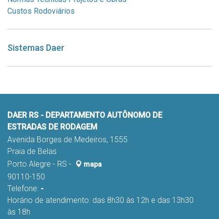
Glorinha - RS
Custos Rodoviários
Câmera da Rodovia
Sistemas Daer
ERS-115 Igrejinha KM 9,9
ERS-115
KM 115
Igrejinha - RS
Câmera da Rodovia
DAER RS - DEPARTAMENTO AUTÔNOMO DE
ERS-235 Gramado-Canela KM 36,6
ESTRADAS DE RODAGEM
Avenida Borges de Medeiros, 1555
ERS-235
Praia de Belas
KM 36,6
Gramado - RS
Porto Alegre - RS -
mapa
90110-150
Câmera da Rodovia
Telefone:
-
Horário de atendimento: das 8h30 às 12h e das 13h30
ERS-235 Canela-Gramado KM 36,6
às 18h