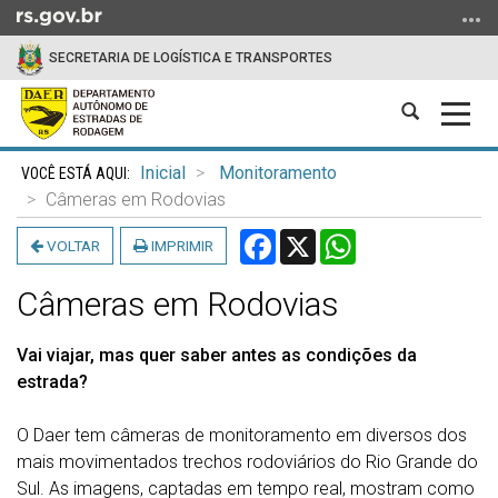
Ir
para
SECRETARIA DE LOGÍSTICA E TRANSPORTES
o
conteúdo
Abrir
Alter
Ir
a
a
para
Início
busca
nave
o
Inicial
Monitoramento
do
menu
Câmeras em Rodovias
conteúdo
Ir
Facebook
X
WhatsApp
VOLTAR
IMPRIMIR
para
a
Câmeras em Rodovias
busca
Vai viajar, mas quer saber antes as condições da
estrada?
O Daer tem câmeras de monitoramento em diversos dos
mais movimentados trechos rodoviários do Rio Grande do
Sul. As imagens, captadas em tempo real, mostram como