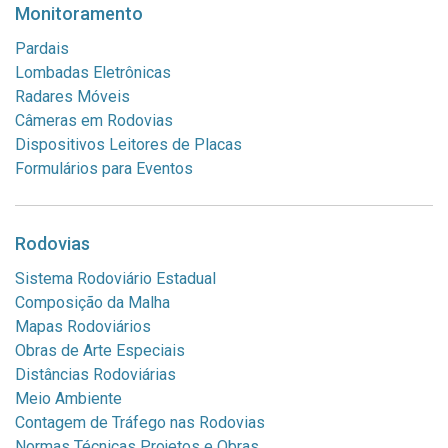
Monitoramento
RSC-287 Montenegro KM 3
Pardais
Lombadas Eletrônicas
RSC-287
Radares Móveis
KM 3
Câmeras em Rodovias
Montenegro - RS
Dispositivos Leitores de Placas
95780-000
Formulários para Eventos
Câmera da Rodovia
RSC-453 Caxias do Sul KM 143
Rodovias
RSC-453
Sistema Rodoviário Estadual
KM 142
Composição da Malha
Caxias do Sul - RS
Mapas Rodoviários
Câmera da Rodovia
Obras de Arte Especiais
Distâncias Rodoviárias
ERS-030 Glorinha KM 24,4
Meio Ambiente
ERS-030
Contagem de Tráfego nas Rodovias
ERS-030
Normas Técnicas Projetos e Obras