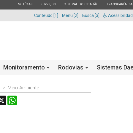
ESTADO
ESTADO
ESTADO
ESTADO
NOTÍCIAS
SERVIÇOS
CENTRAL DO CIDADÃO
TRANSPARÊNCIA
Conteúdo [1]
Menu [2]
Busca [3]
Acessibilida
Monitoramento
Rodovias
Sistemas Dae
Meio Ambiente
acebook
X
WhatsApp