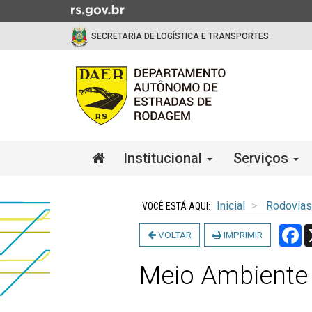
Ir
para
SECRETARIA DE LOGÍSTICA E TRANSPORTES
o
conteúdo
Ir
para
o
menu
Ir
Início
Institucional
Serviços
para
do
a
menu
Início
busca
do
Inicial
Rodovias
conteúdo
F
VOLTAR
IMPRIMIR
Meio Ambiente