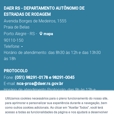
DAER RS - DEPARTAMENTO AUTÔNOMO DE
ESTRADAS DE RODAGEM
Avenida Borges de Medeiros, 1555
Praia de Belas
Porto Alegre - RS -
mapa
90110-150
Telefone:
-
Horário de atendimento: das 8h30 às 12h e das 13h30
às 18h
PROTOCOLO
Fone:
(051) 98291-0178 e 98291-0045
E-mail:
nca-proa@daer.rs.gov.br
Horário de atendimento Protocolo: das 9h às 12h e
das 13h às 16h
Utilizamos cookies necessários para o pleno funcionamento do nosso site,
para aprimorar e personalizar sua experiência durante a navegação, bem
como outros cookies adicionais. Ao clicar em "Aceitar Todos", você terá
acesso a todas as funcionalidades da página e nos ajudará a desenvolver