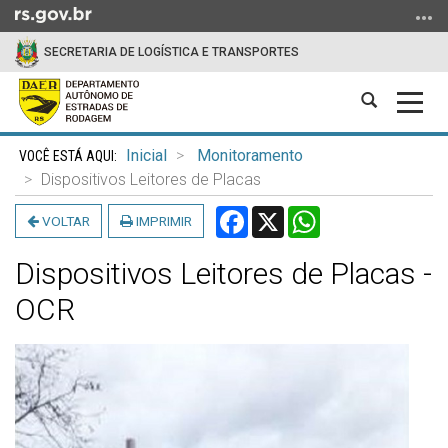
Ir
para
SECRETARIA DE LOGÍSTICA E TRANSPORTES
o
conteúdo
Abrir
Alter
Ir
a
a
para
Início
busca
nave
o
Inicial
Monitoramento
do
menu
Dispositivos Leitores de Placas
conteúdo
Ir
Facebook
X
WhatsApp
VOLTAR
IMPRIMIR
para
a
Dispositivos Leitores de Placas -
busca
OCR