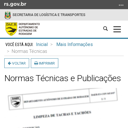
Ir
para
SECRETARIA DE LOGÍSTICA E TRANSPORTES
o
conteúdo
Abrir
Alter
Ir
a
a
para
Início
busca
nave
o
Inicial
Mais Informações
do
menu
Normas Técnicas
conteúdo
Ir
VOLTAR
IMPRIMIR
para
a
Normas Técnicas e Publicações
busca