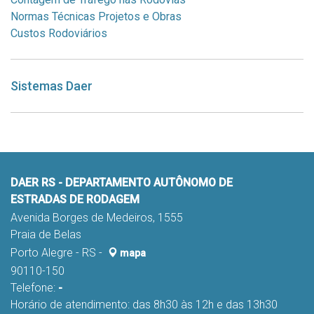
Normas Técnicas Projetos e Obras
Custos Rodoviários
Sistemas Daer
DAER RS - DEPARTAMENTO AUTÔNOMO DE
ESTRADAS DE RODAGEM
Avenida Borges de Medeiros, 1555
Praia de Belas
Porto Alegre - RS -
mapa
90110-150
Telefone:
-
Horário de atendimento: das 8h30 às 12h e das 13h30