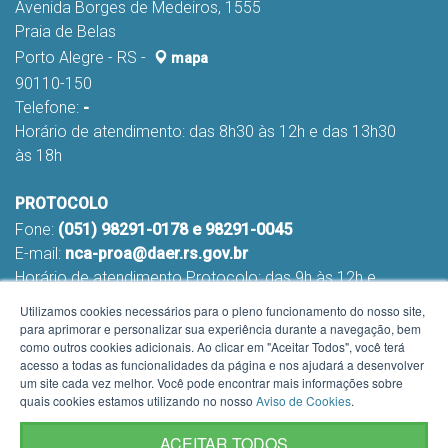
Avenida Borges de Medeiros, 1555
Praia de Belas
Porto Alegre - RS -
mapa
90110-150
Telefone:
-
Horário de atendimento: das 8h30 às 12h e das 13h30
às 18h
PROTOCOLO
Fone:
(051) 98291-0178 e 98291-0045
E-mail:
nca-proa@daer.rs.gov.br
Horário de atendimento Protocolo: das 9h às 12h e
das 13h às 16h
Utilizamos cookies necessários para o pleno funcionamento do nosso site,
para aprimorar e personalizar sua experiência durante a navegação, bem
como outros cookies adicionais. Ao clicar em "Aceitar Todos", você terá
acesso a todas as funcionalidades da página e nos ajudará a desenvolver
um site cada vez melhor. Você pode encontrar mais informações sobre
quais cookies estamos utilizando no nosso
Aviso de Cookies
.
ACEITAR TODOS