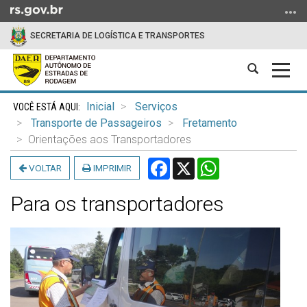
Ir
para
SECRETARIA DE LOGÍSTICA E TRANSPORTES
o
conteúdo
Abrir
Alter
Ir
a
a
para
Início
busca
nave
o
Inicial
Serviços
do
menu
Transporte de Passageiros
Fretamento
conteúdo
Ir
Orientações aos Transportadores
para
Facebook
X
WhatsApp
VOLTAR
IMPRIMIR
a
busca
Para os transportadores