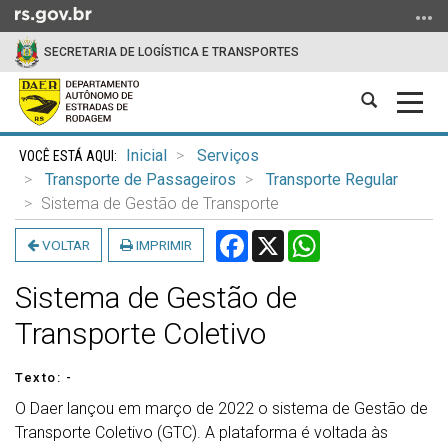
Ir
para
SECRETARIA DE LOGÍSTICA E TRANSPORTES
o
conteúdo
Abrir
Alter
Ir
a
a
para
Início
busca
nave
o
Inicial
Serviços
do
menu
Transporte de Passageiros
Transporte Regular
conteúdo
Ir
Sistema de Gestão de Transporte
para
Facebook
X
WhatsApp
VOLTAR
IMPRIMIR
a
busca
Sistema de Gestão de
Transporte Coletivo
Texto: -
O Daer lançou em março de 2022 o sistema de Gestão de
Transporte Coletivo (GTC). A plataforma é voltada às