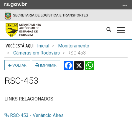
Ir
para
SECRETARIA DE LOGÍSTICA E TRANSPORTES
o
conteúdo
Abrir
Alter
Ir
a
a
para
Início
busca
nave
o
Inicial
Monitoramento
do
menu
Câmeras em Rodovias
RSC-453
conteúdo
Ir
Facebook
X
WhatsApp
VOLTAR
IMPRIMIR
para
a
RSC-453
busca
LINKS RELACIONADOS
RSC-453 - Venâncio Aires