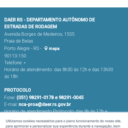
DAER RS - DEPARTAMENTO AUTÔNOMO DE
ESTRADAS DE RODAGEM
Avenida Borges de Medeiros, 1555
Praia de Belas
Porto Alegre - RS -
mapa
90110-150
Telefone:
-
Horário de atendimento: das 8h30 às 12h e das 13h30
às 18h
PROTOCOLO
Fone:
(051) 98291-0178 e 98291-0045
E-mail:
nca-proa@daer.rs.gov.br
Horário de atendimento Protocolo: das 9h às 12h e
das 13h às 16h
Utilizamos cookies necessários para o pleno funcionamento do nosso site,
para aprimorar e personalizar sua experiência durante a navegação, bem