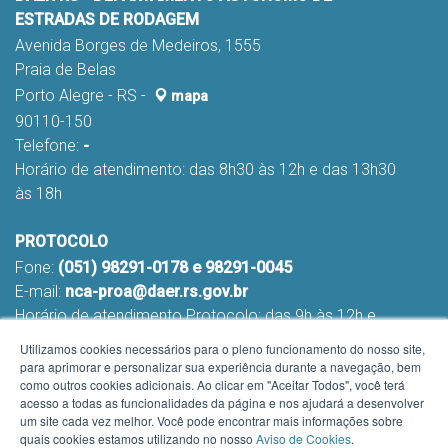
ESTRADAS DE RODAGEM
Avenida Borges de Medeiros, 1555
Praia de Belas
Porto Alegre - RS -
mapa
90110-150
Telefone:
-
Horário de atendimento: das 8h30 às 12h e das 13h30
às 18h
PROTOCOLO
Fone:
(051) 98291-0178 e 98291-0045
E-mail:
nca-proa@daer.rs.gov.br
Horário de atendimento Protocolo: das 9h às 12h e
das 13h às 16h
Utilizamos cookies necessários para o pleno funcionamento do nosso site,
para aprimorar e personalizar sua experiência durante a navegação, bem
como outros cookies adicionais. Ao clicar em "Aceitar Todos", você terá
acesso a todas as funcionalidades da página e nos ajudará a desenvolver
um site cada vez melhor. Você pode encontrar mais informações sobre
quais cookies estamos utilizando no nosso
Aviso de Cookies
.