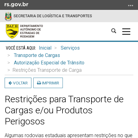
Ir
para
SECRETARIA DE LOGÍSTICA E TRANSPORTES
o
conteúdo
Abrir
Alter
Ir
a
a
para
Início
busca
nave
o
Inicial
Serviços
do
menu
Transporte de Cargas
conteúdo
Ir
Autorização Especial de Trânsito
para
Restrições Transporte de Carga
a
VOLTAR
IMPRIMIR
busca
Restrições para Transporte de
Cargas e/ou Produtos
Perigosos
Algumas rodovias estaduais apresentam restrições no que