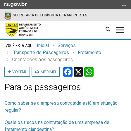
Ir
para
SECRETARIA DE LOGÍSTICA E TRANSPORTES
o
conteúdo
Abrir
Alter
Ir
a
a
para
Início
busca
nave
o
Inicial
Serviços
do
menu
Transporte de Passageiros
Fretamento
conteúdo
Ir
Orientações aos passageiros
para
Facebook
X
WhatsApp
VOLTAR
IMPRIMIR
a
busca
Para os passageiros
Como saber se a empresa contratada está em situação
regular?
Quais os riscos na contratação de uma empresa de
fretamento clandestina?