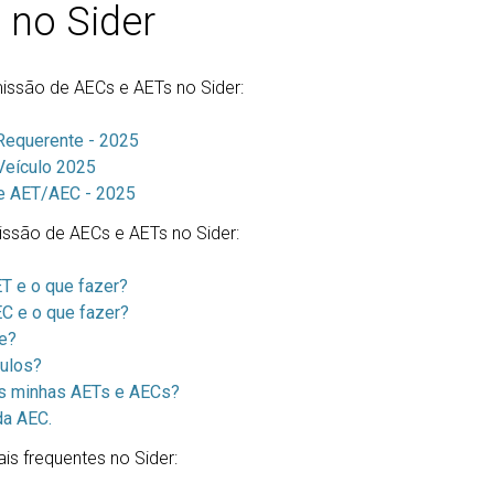
 no Sider
issão de AECs e AETs no Sider:
 Requerente - 2025
 Veículo 2025
 de AET/AEC - 2025
missão de AECs e AETs no Sider:
T e o que fazer?
C e o que fazer?
e?
culos?
as minhas AETs e AECs?
da AEC.
is frequentes no Sider: