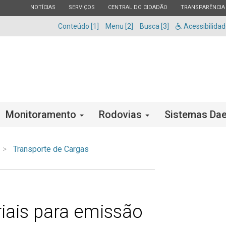
ESTADO
ESTADO
ESTADO
ESTADO
NOTÍCIAS
SERVIÇOS
CENTRAL DO CIDADÃO
TRANSPARÊNCIA
Conteúdo [1]
Menu [2]
Busca [3]
Acessibilida
Monitoramento
Rodovias
Sistemas Dae
Transporte de Cargas
riais para emissão