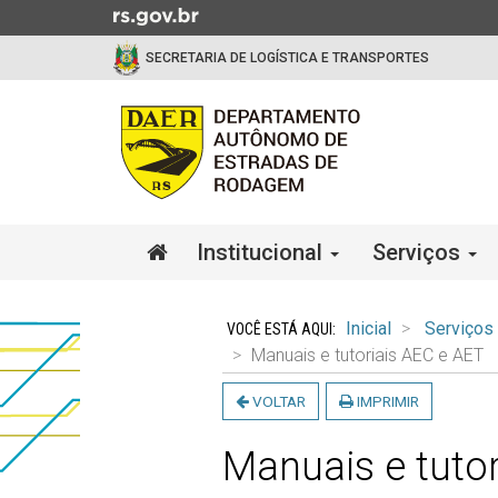
Ir
para
SECRETARIA DE LOGÍSTICA E TRANSPORTES
o
conteúdo
Ir
para
o
menu
Ir
Início
Institucional
Serviços
para
do
a
menu
Início
busca
do
Inicial
Serviços
conteúdo
Manuais e tutoriais AEC e AET
VOLTAR
IMPRIMIR
Manuais e tuto