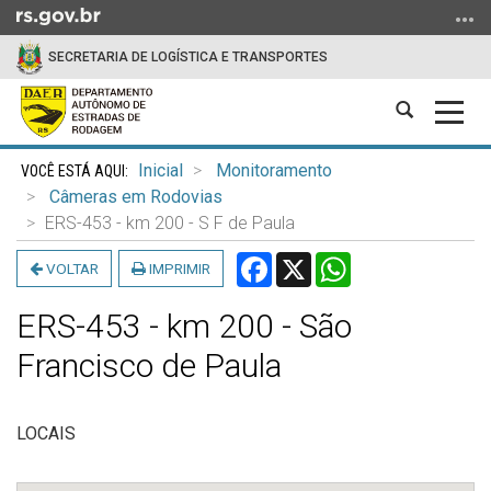
Ir
para
SECRETARIA DE LOGÍSTICA E TRANSPORTES
o
conteúdo
Abrir
Alter
Ir
a
a
para
Início
busca
nave
o
Inicial
Monitoramento
do
menu
Câmeras em Rodovias
conteúdo
Ir
ERS-453 - km 200 - S F de Paula
para
Facebook
X
WhatsApp
VOLTAR
IMPRIMIR
a
busca
ERS-453 - km 200 - São
Francisco de Paula
LOCAIS