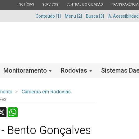
ESTADO
ESTADO
ESTADO
ESTADO
NOTÍCIAS
SERVIÇOS
CENTRAL DO CIDADÃO
TRANSPARÊNCIA
Conteúdo [1]
Menu [2]
Busca [3]
Acessibilida
Monitoramento
Rodovias
Sistemas Dae
mento
Câmeras em Rodovias
ves
acebook
X
WhatsApp
 - Bento Gonçalves