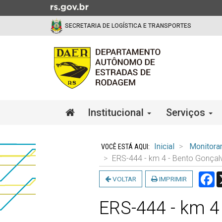
Ir
para
SECRETARIA DE LOGÍSTICA E TRANSPORTES
o
conteúdo
Ir
para
o
menu
Ir
Início
Institucional
Serviços
para
do
a
menu
Início
busca
do
Inicial
Monitora
conteúdo
ERS-444 - km 4 - Bento Gonçal
F
VOLTAR
IMPRIMIR
ERS-444 - km 4