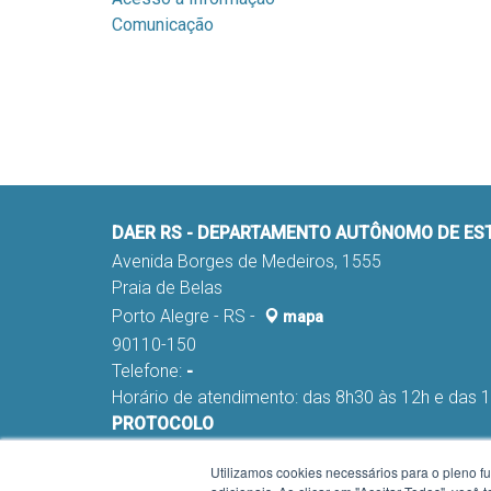
Comunicação
DAER RS - DEPARTAMENTO AUTÔNOMO DE E
Avenida Borges de Medeiros, 1555
Praia de Belas
Porto Alegre - RS -
mapa
90110-150
Telefone:
-
Horário de atendimento: das 8h30 às 12h e das 
PROTOCOLO
Fone:
(051) 98291-0178 e 98291-0045
Utilizamos cookies necessários para o pleno f
E-mail:
nca-proa@daer.rs.gov.br