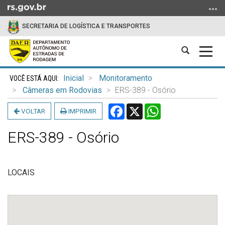
Ir
para
SECRETARIA DE LOGÍSTICA E TRANSPORTES
o
conteúdo
Abrir
Alter
Ir
a
a
para
Início
busca
nave
o
Inicial
Monitoramento
do
menu
Câmeras em Rodovias
ERS-389 - Osório
conteúdo
Ir
Facebook
X
WhatsApp
VOLTAR
IMPRIMIR
para
a
ERS-389 - Osório
busca
LOCAIS