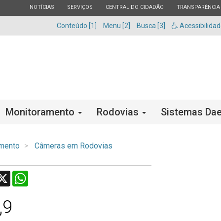
ESTADO
ESTADO
ESTADO
ESTADO
NOTÍCIAS
SERVIÇOS
CENTRAL DO CIDADÃO
TRANSPARÊNCIA
Conteúdo [1]
Menu [2]
Busca [3]
Acessibilida
Monitoramento
Rodovias
Sistemas Dae
mento
Câmeras em Rodovias
acebook
X
WhatsApp
,9