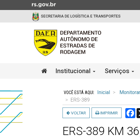
Ir
para
SECRETARIA DE LOGÍSTICA E TRANSPORTES
o
conteúdo
Ir
para
o
menu
Ir
Início
Institucional
Serviços
para
do
a
menu
Início
busca
do
Inicial
Monitora
conteúdo
ERS-389
F
VOLTAR
IMPRIMIR
ERS-389 KM 36