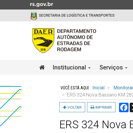
Ir
para
SECRETARIA DE LOGÍSTICA E TRANSPORTES
o
conteúdo
Ir
para
o
menu
Ir
Início
Institucional
Serviços
para
do
a
menu
Início
busca
do
Inicial
Monitora
conteúdo
ERS 324 Nova Bassano KM 28
F
VOLTAR
IMPRIMIR
ERS 324 Nova 