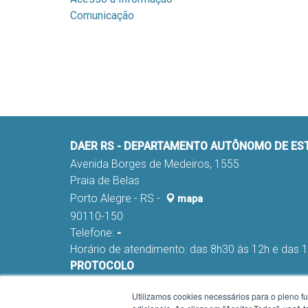
Comunicação
DAER RS - DEPARTAMENTO AUTÔNOMO DE E
Avenida Borges de Medeiros, 1555
Praia de Belas
Porto Alegre - RS -
mapa
90110-150
Telefone:
-
Horário de atendimento: das 8h30 às 12h e das 
PROTOCOLO
Fone:
(051) 98291-0178 e 98291-0045
Utilizamos cookies necessários para o pleno f
E-mail:
nca-proa@daer.rs.gov.br