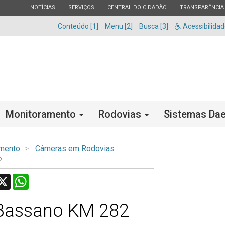
ESTADO
ESTADO
ESTADO
ESTADO
NOTÍCIAS
SERVIÇOS
CENTRAL DO CIDADÃO
TRANSPARÊNCIA
Conteúdo [1]
Menu [2]
Busca [3]
Acessibilida
Monitoramento
Rodovias
Sistemas Dae
mento
Câmeras em Rodovias
2
acebook
X
WhatsApp
Bassano KM 282