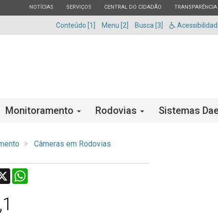
ESTADO
ESTADO
ESTADO
ESTADO
NOTÍCIAS
SERVIÇOS
CENTRAL DO CIDADÃO
TRANSPARÊNCIA
Conteúdo [1]
Menu [2]
Busca [3]
Acessibilida
Monitoramento
Rodovias
Sistemas Dae
mento
Câmeras em Rodovias
acebook
X
WhatsApp
,1