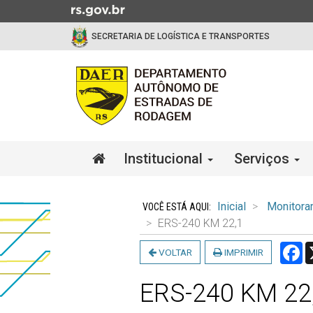
Ir
para
SECRETARIA DE LOGÍSTICA E TRANSPORTES
o
conteúdo
Ir
para
o
menu
Ir
Início
Institucional
Serviços
para
do
a
menu
Início
busca
do
Inicial
Monitora
conteúdo
ERS-240 KM 22,1
F
VOLTAR
IMPRIMIR
ERS-240 KM 22