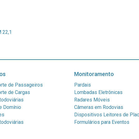
 22,1
os
Monitoramento
rte de Passageiros
Pardais
rte de Cargas
Lombadas Eletrônicas
odoviárias
Radares Móveis
e Domínio
Câmeras em Rodovias
es
Dispositivos Leitores de Pla
odoviárias
Formulários para Eventos