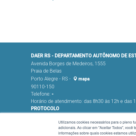
DAER RS - DEPARTAMENTO AUTÔNOMO DE E
Avenida Borges de Medeiros, 1555
Praia de Belas
Porto Alegre - RS -
mapa
90110-150
Telefone:
-
Horário de atendimento: das 8h30 às 12h e das 
PROTOCOLO
Fone:
(051) 98291-0178 e 98291-0045
Utilizamos cookies necessários para o pleno f
E-mail:
nca-proa@daer.rs.gov.br
adicionais. Ao clicar em "Aceitar Todos", você
Horário de atendimento Protocolo: das 9h às 12
informações sobre quais cookies estamos util