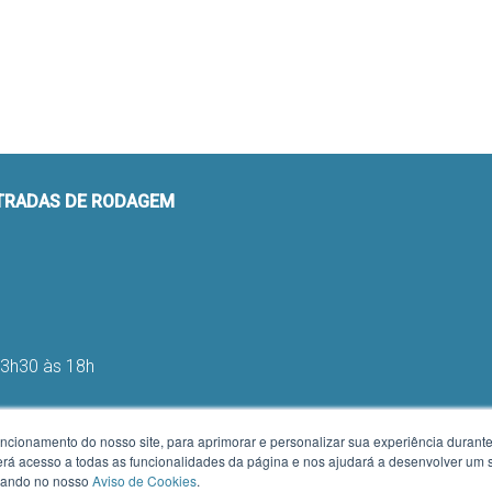
STRADAS DE RODAGEM
13h30 às 18h
uncionamento do nosso site, para aprimorar e personalizar sua experiência duran
 terá acesso a todas as funcionalidades da página e nos ajudará a desenvolver um
h e das 13h às 16h
izando no nosso
Aviso de Cookies
.