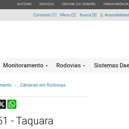
ESTADO
ESTADO
ESTADO
ESTADO
NOTÍCIAS
SERVIÇOS
CENTRAL DO CIDADÃO
TRANSPARÊNCIA
Conteúdo [1]
Menu [2]
Busca [3]
Acessibilida
Monitoramento
Rodovias
Sistemas Dae
mento
Câmeras em Rodovias
acebook
X
WhatsApp
1 - Taquara