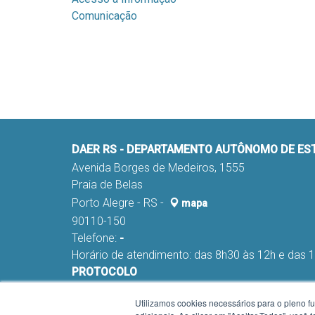
Comunicação
DAER RS - DEPARTAMENTO AUTÔNOMO DE E
Avenida Borges de Medeiros, 1555
Praia de Belas
Porto Alegre - RS -
mapa
90110-150
Telefone:
-
Horário de atendimento: das 8h30 às 12h e das 
PROTOCOLO
Fone:
(051) 98291-0178 e 98291-0045
Utilizamos cookies necessários para o pleno f
E-mail:
nca-proa@daer.rs.gov.br