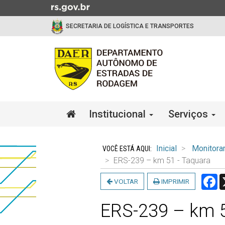
Ir
para
SECRETARIA DE LOGÍSTICA E TRANSPORTES
o
conteúdo
Ir
para
o
menu
Ir
Início
Institucional
Serviços
para
do
a
menu
Início
busca
do
Inicial
Monitora
conteúdo
ERS-239 – km 51 - Taquara
F
VOLTAR
IMPRIMIR
ERS-239 – km 5