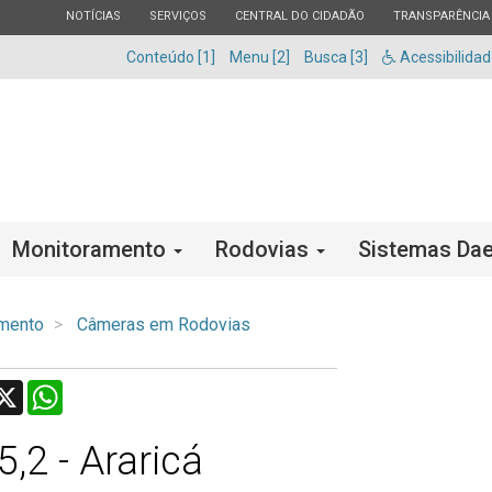
ESTADO
ESTADO
ESTADO
ESTADO
NOTÍCIAS
SERVIÇOS
CENTRAL DO CIDADÃO
TRANSPARÊNCIA
Conteúdo [1]
Menu [2]
Busca [3]
Acessibilida
Monitoramento
Rodovias
Sistemas Dae
mento
Câmeras em Rodovias
acebook
X
WhatsApp
,2 - Araricá