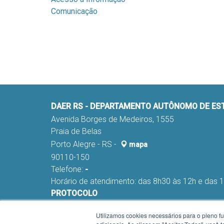
Comunicação
DAER RS - DEPARTAMENTO AUTÔNOMO DE E
Avenida Borges de Medeiros, 1555
Praia de Belas
Porto Alegre - RS -
mapa
90110-150
Telefone:
-
Horário de atendimento: das 8h30 às 12h e das 
PROTOCOLO
Fone:
(051) 98291-0178 e 98291-0045
Utilizamos cookies necessários para o pleno f
E-mail:
nca-proa@daer.rs.gov.br