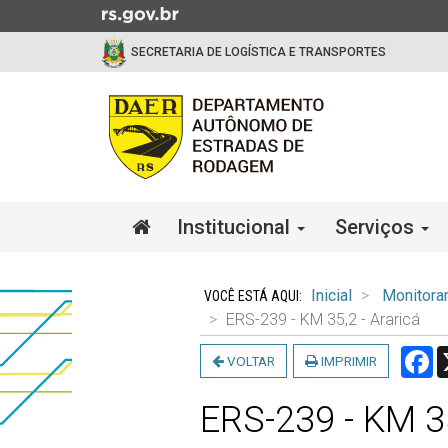
Ir
para
SECRETARIA DE LOGÍSTICA E TRANSPORTES
o
conteúdo
Ir
para
o
menu
Ir
Início
Institucional
Serviços
para
do
a
menu
Início
busca
do
Inicial
Monitora
conteúdo
ERS-239 - KM 35,2 - Araricá
F
VOLTAR
IMPRIMIR
ERS-239 - KM 35