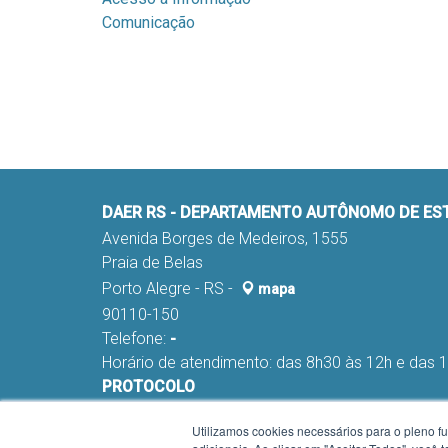
Comunicação
DAER RS - DEPARTAMENTO AUTÔNOMO DE E
Avenida Borges de Medeiros, 1555
Praia de Belas
Porto Alegre - RS -
mapa
90110-150
Telefone:
-
Horário de atendimento: das 8h30 às 12h e das 
PROTOCOLO
Fone:
(051) 98291-0178 e 98291-0045
Utilizamos cookies necessários para o pleno f
E-mail:
nca-proa@daer.rs.gov.br