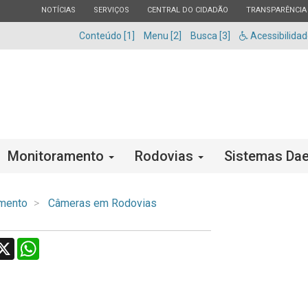
ESTADO
ESTADO
ESTADO
ESTADO
NOTÍCIAS
SERVIÇOS
CENTRAL DO CIDADÃO
TRANSPARÊNCIA
Conteúdo [1]
Menu [2]
Busca [3]
Acessibilida
Monitoramento
Rodovias
Sistemas Dae
mento
Câmeras em Rodovias
acebook
X
WhatsApp