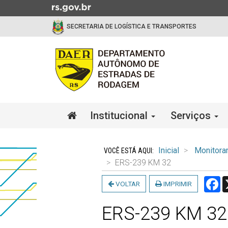
Ir
para
SECRETARIA DE LOGÍSTICA E TRANSPORTES
o
conteúdo
Ir
para
o
menu
Ir
Início
Institucional
Serviços
para
do
a
menu
Início
busca
do
Inicial
Monitora
conteúdo
ERS-239 KM 32
F
VOLTAR
IMPRIMIR
ERS-239 KM 32