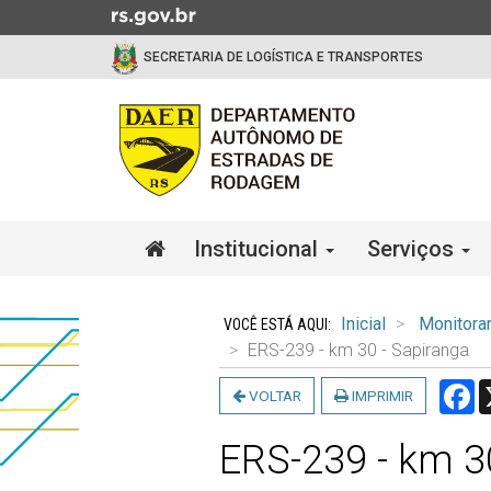
Ir
para
SECRETARIA DE LOGÍSTICA E TRANSPORTES
o
conteúdo
Ir
para
o
menu
Ir
Início
Institucional
Serviços
para
do
a
menu
Início
busca
do
Inicial
Monitora
conteúdo
ERS-239 - km 30 - Sapiranga
F
VOLTAR
IMPRIMIR
ERS-239 - km 3