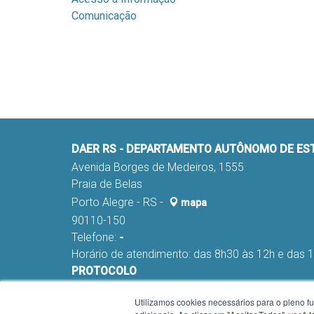
Comunicação
DAER RS - DEPARTAMENTO AUTÔNOMO DE E
Avenida Borges de Medeiros, 1555
Praia de Belas
Porto Alegre - RS -
mapa
90110-150
Telefone:
-
Horário de atendimento: das 8h30 às 12h e das 
PROTOCOLO
Fone:
(051) 98291-0178 e 98291-0045
Utilizamos cookies necessários para o pleno f
E-mail:
nca-proa@daer.rs.gov.br