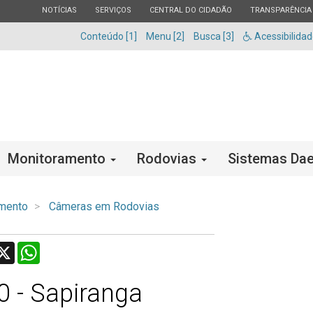
ESTADO
ESTADO
ESTADO
ESTADO
NOTÍCIAS
SERVIÇOS
CENTRAL DO CIDADÃO
TRANSPARÊNCIA
Conteúdo [1]
Menu [2]
Busca [3]
Acessibilida
Monitoramento
Rodovias
Sistemas Dae
mento
Câmeras em Rodovias
acebook
X
WhatsApp
0 - Sapiranga