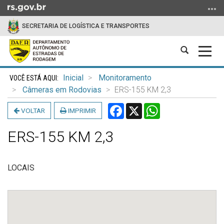
Ir
para
SECRETARIA DE LOGÍSTICA E TRANSPORTES
o
conteúdo
Abrir
Alter
Ir
a
a
para
Início
busca
nave
o
Inicial
Monitoramento
do
menu
Câmeras em Rodovias
ERS-155 KM 2,3
conteúdo
Ir
Facebook
X
WhatsApp
VOLTAR
IMPRIMIR
para
a
ERS-155 KM 2,3
busca
LOCAIS