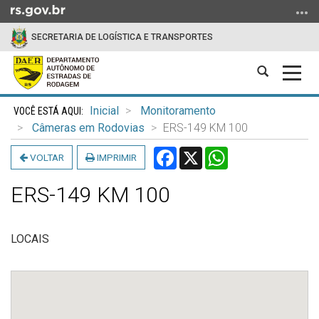
Ir
para
SECRETARIA DE LOGÍSTICA E TRANSPORTES
o
conteúdo
Abrir
Alter
Ir
a
a
para
Início
busca
nave
o
Inicial
Monitoramento
do
menu
Câmeras em Rodovias
ERS-149 KM 100
conteúdo
Ir
Facebook
X
WhatsApp
VOLTAR
IMPRIMIR
para
a
ERS-149 KM 100
busca
LOCAIS