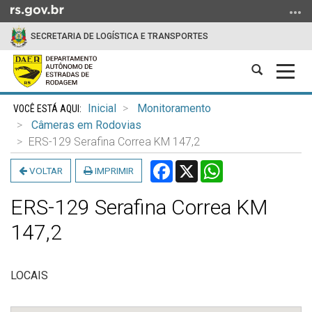
Ir
para
SECRETARIA DE LOGÍSTICA E TRANSPORTES
o
conteúdo
Abrir
Alter
Ir
a
a
para
Início
busca
nave
o
Inicial
Monitoramento
do
menu
Câmeras em Rodovias
conteúdo
Ir
ERS-129 Serafina Correa KM 147,2
para
Facebook
X
WhatsApp
VOLTAR
IMPRIMIR
a
busca
ERS-129 Serafina Correa KM
147,2
LOCAIS