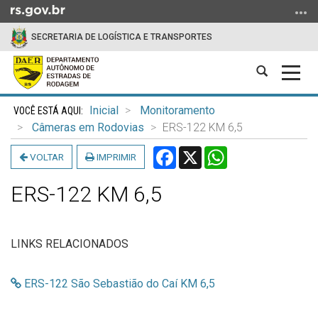
Ir
para
SECRETARIA DE LOGÍSTICA E TRANSPORTES
o
conteúdo
Abrir
Alter
Ir
a
a
para
Início
busca
nave
o
Inicial
Monitoramento
do
menu
Câmeras em Rodovias
ERS-122 KM 6,5
conteúdo
Ir
Facebook
X
WhatsApp
VOLTAR
IMPRIMIR
para
a
ERS-122 KM 6,5
busca
LINKS RELACIONADOS
ERS-122 São Sebastião do Caí KM 6,5