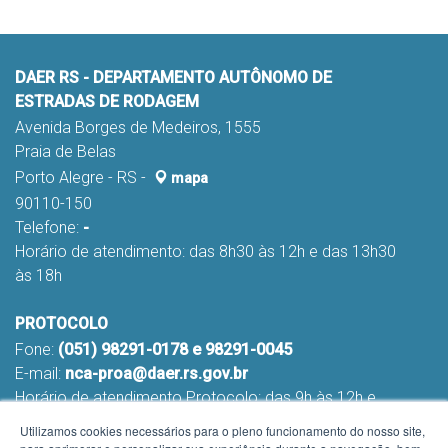
DAER RS - DEPARTAMENTO AUTÔNOMO DE
ESTRADAS DE RODAGEM
Avenida Borges de Medeiros, 1555
Praia de Belas
Porto Alegre - RS -
mapa
90110-150
Telefone:
-
Horário de atendimento: das 8h30 às 12h e das 13h30
às 18h
PROTOCOLO
Fone:
(051) 98291-0178 e 98291-0045
E-mail:
nca-proa@daer.rs.gov.br
Horário de atendimento Protocolo: das 9h às 12h e
das 13h às 16h
Utilizamos cookies necessários para o pleno funcionamento do nosso site,