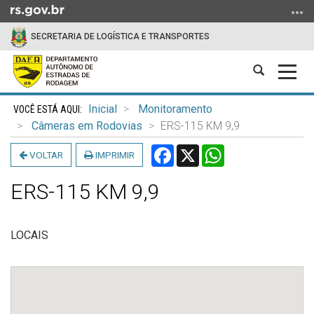
Ir
para
SECRETARIA DE LOGÍSTICA E TRANSPORTES
o
conteúdo
Abrir
Alter
Ir
a
a
para
Início
busca
nave
o
Inicial
Monitoramento
do
menu
Câmeras em Rodovias
ERS-115 KM 9,9
conteúdo
Ir
Facebook
X
WhatsApp
VOLTAR
IMPRIMIR
para
a
ERS-115 KM 9,9
busca
LOCAIS