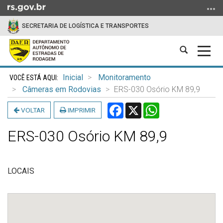
Ir
para
SECRETARIA DE LOGÍSTICA E TRANSPORTES
o
conteúdo
Abrir
Alter
Ir
a
a
para
Início
busca
nave
o
Inicial
Monitoramento
do
menu
Câmeras em Rodovias
ERS-030 Osório KM 89,9
conteúdo
Ir
Facebook
X
WhatsApp
VOLTAR
IMPRIMIR
para
a
ERS-030 Osório KM 89,9
busca
LOCAIS