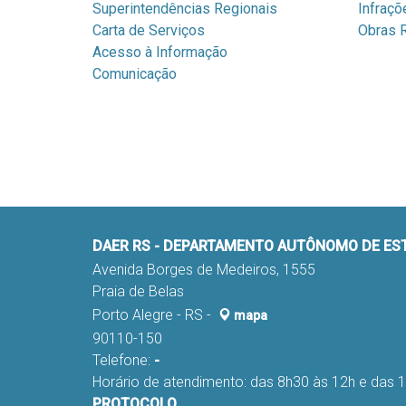
Superintendências Regionais
Infraçõ
Carta de Serviços
Obras R
Acesso à Informação
Comunicação
DAER RS - DEPARTAMENTO AUTÔNOMO DE E
Avenida Borges de Medeiros, 1555
Praia de Belas
Porto Alegre - RS -
mapa
90110-150
Telefone:
-
Horário de atendimento: das 8h30 às 12h e das 
PROTOCOLO