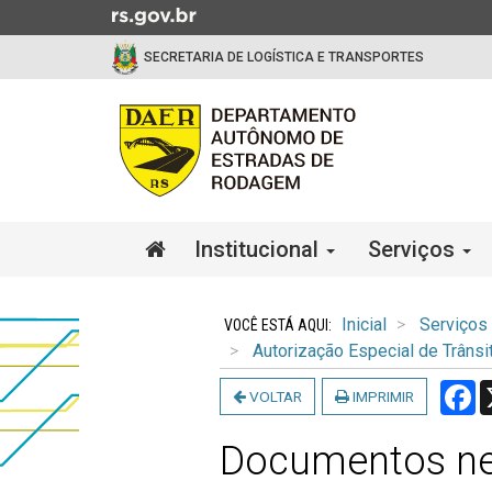
Ir
para
SECRETARIA DE LOGÍSTICA E TRANSPORTES
o
conteúdo
Ir
para
o
menu
Ir
Início
Institucional
Serviços
para
do
a
menu
Início
busca
do
Inicial
Serviços
conteúdo
Autorização Especial de Trânsi
F
VOLTAR
IMPRIMIR
Documentos ne