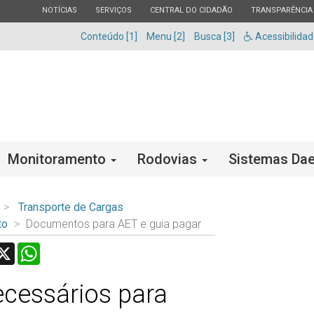
ESTADO
ESTADO
ESTADO
ESTADO
NOTÍCIAS
SERVIÇOS
CENTRAL DO CIDADÃO
TRANSPARÊNCIA
Conteúdo [1]
Menu [2]
Busca [3]
Acessibilida
Monitoramento
Rodovias
Sistemas Dae
Transporte de Cargas
to
Documentos para AET e guia pagar
acebook
X
WhatsApp
cessários para