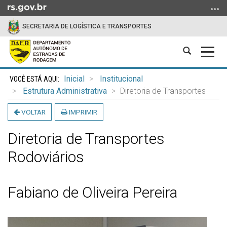
Ir
para
SECRETARIA DE LOGÍSTICA E TRANSPORTES
o
conteúdo
Abrir
Alter
Ir
a
a
para
Início
busca
nave
o
Inicial
Institucional
do
menu
Estrutura Administrativa
Diretoria de Transportes
conteúdo
Ir
VOLTAR
IMPRIMIR
para
a
Diretoria de Transportes
busca
Rodoviários
Fabiano de Oliveira Pereira