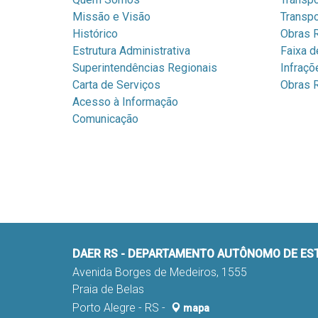
Missão e Visão
Transpo
Histórico
Obras R
Estrutura Administrativa
Faixa d
Superintendências Regionais
Infraçõ
Carta de Serviços
Obras R
Acesso à Informação
Comunicação
DAER RS - DEPARTAMENTO AUTÔNOMO DE E
Avenida Borges de Medeiros, 1555
Praia de Belas
Porto Alegre - RS -
mapa