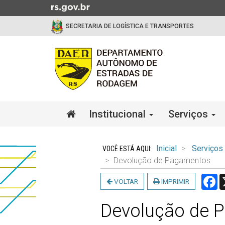
Ir
para
SECRETARIA DE LOGÍSTICA E TRANSPORTES
o
conteúdo
Ir
para
o
menu
Ir
Início
Institucional
Serviços
para
do
a
menu
Início
busca
do
Inicial
Serviços
conteúdo
Devolução de Pagamentos
F
VOLTAR
IMPRIMIR
Devolução de 