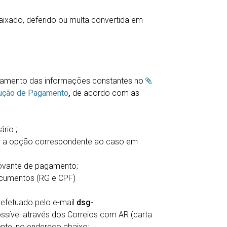
aixado, deferido ou multa convertida em
nhamento das informações constantes no
lução de Pagamento
,
de acordo com as
rio ;
ar a opção correspondente ao caso em
ovante de pagamento;
ocumentos (RG e CPF)
efetuado pelo e-mail
dsg-
sível através dos Correios com AR (carta
ente, no endereço abaixo: