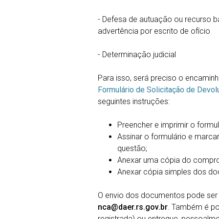
- Defesa de autuação ou recurso b
advertência por escrito de ofício
- Determinação judicial
Para isso, será preciso o encami
Formulário de Solicitação de Devo
seguintes instruções:
Preencher e imprimir o formulá
Assinar o formulário e marc
questão;
Anexar uma cópia do compr
Anexar cópia simples dos d
O envio dos documentos pode ser 
nca@daer.rs.gov.br
. Também é pos
registrada) ou entregue, pessoalm