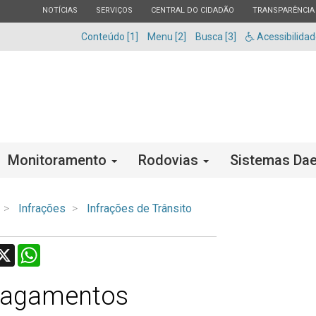
ESTADO
ESTADO
ESTADO
ESTADO
NOTÍCIAS
SERVIÇOS
CENTRAL DO CIDADÃO
TRANSPARÊNCIA
Conteúdo [1]
Menu [2]
Busca [3]
Acessibilida
Monitoramento
Rodovias
Sistemas Dae
Infrações
Infrações de Trânsito
acebook
X
WhatsApp
Pagamentos