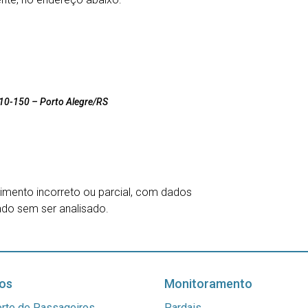
10-150 – Porto Alegre/RS
imento incorreto ou parcial, com dados
vado sem ser analisado.
os
Monitoramento
rte de Passageiros
Pardais