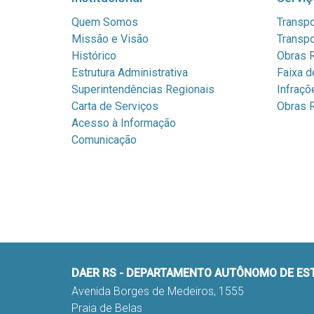
Quem Somos
Transpo
Missão e Visão
Transpo
Histórico
Obras R
Estrutura Administrativa
Faixa d
Superintendências Regionais
Infraçõ
Carta de Serviços
Obras R
Acesso à Informação
Comunicação
DAER RS - DEPARTAMENTO AUTÔNOMO DE E
Avenida Borges de Medeiros, 1555
Praia de Belas