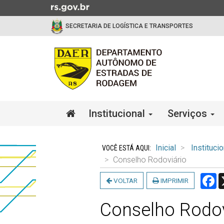
Ir
para
SECRETARIA DE LOGÍSTICA E TRANSPORTES
o
conteúdo
Ir
para
o
menu
Ir
Início
Institucional
Serviços
para
do
a
menu
Início
busca
do
Inicial
Institucio
conteúdo
Conselho Rodoviário
F
VOLTAR
IMPRIMIR
Conselho Rodov