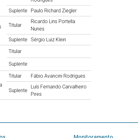
Suplente
Paulo Richard Ziegler
Ricardo Lins Portella
Titular
s
Nunes
Suplente
Sérgio Luiz Klein
Titular
Suplente
Titular
Fábio Avancini Rodrigues
a
Luís Fernando Carvalheiro
Suplente
Pires
os
Monitoramento