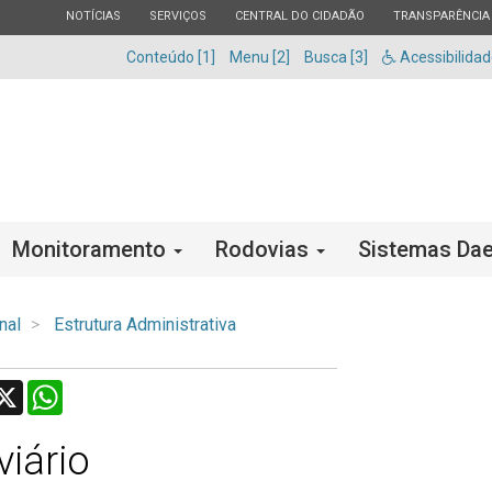
ESTADO
ESTADO
ESTADO
ESTADO
NOTÍCIAS
SERVIÇOS
CENTRAL DO CIDADÃO
TRANSPARÊNCIA
Conteúdo [1]
Menu [2]
Busca [3]
Acessibilida
Monitoramento
Rodovias
Sistemas Dae
nal
Estrutura Administrativa
acebook
X
WhatsApp
iário