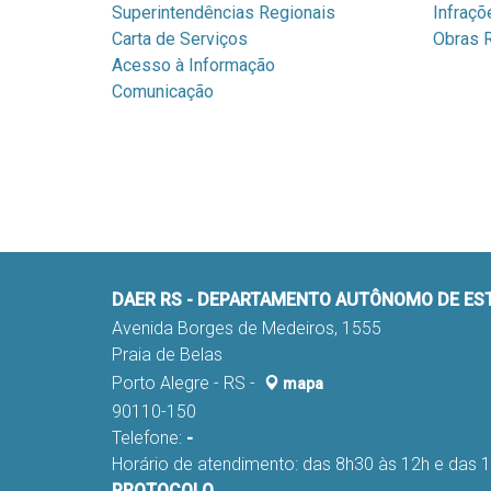
Superintendências Regionais
Infraçõ
Carta de Serviços
Obras R
Acesso à Informação
Comunicação
DAER RS - DEPARTAMENTO AUTÔNOMO DE E
Avenida Borges de Medeiros, 1555
Praia de Belas
Porto Alegre - RS -
mapa
90110-150
Telefone:
-
Horário de atendimento: das 8h30 às 12h e das 
PROTOCOLO