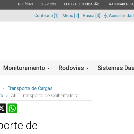
ESTADO
ESTADO
ESTADO
ESTADO
NOTÍCIAS
SERVIÇOS
CENTRAL DO CIDADÃO
TRANSPARÊNCIA
Conteúdo [1]
Menu [2]
Busca [3]
Acessibilida
Monitoramento
Rodovias
Sistemas Dae
Transporte de Cargas
to
AET Transporte de Colheitadeira
acebook
X
WhatsApp
porte de