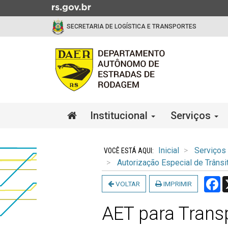
Ir
para
SECRETARIA DE LOGÍSTICA E TRANSPORTES
o
conteúdo
Ir
para
o
menu
Ir
Início
Institucional
Serviços
para
do
a
menu
Início
busca
do
Inicial
Serviços
conteúdo
Autorização Especial de Trânsi
F
VOLTAR
IMPRIMIR
AET para Trans