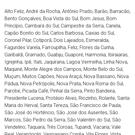
Alto Feliz, André da Rocha, Antônio Prado, Barão, Barracão,
Bento Gonçalves, Boa Vista do Sul, Bom Jesus, Bom
Princípio, Cambará do Sul, Campestre da Serra, Canela,
Capão Bonito do Sul, Carlos Barbosa, Caxias do Sul,
Coronel Pilar, Cotiporã, Dois Lajeados, Esmeralda,
Fagundes Varela, Farroupilha, Feliz, Flores da Cunha,
Garibaldi, Gramado, Guabiju, Guaporé, Harmonia, Ibiraiaras,
Igrejinha, Ipê, Itati, Jaquirana, Lagoa Vermelha, Linha Nova,
Maquiné, Monte Alegre dos Campos, Monte Belo do Sul,
Muçum, Muitos Capões, Nova Araçá, Nova Bassano, Nova
Pádua, Nova Petrópolis, Nova Prata, Nova Roma do Sul,
Parobé, Picada Café, Pinhal da Serra, Pinto Bandeira,
Presidente Lucena, Protásio Alves, Riozinho, Rolante, Santa
Maria do Herval, Santa Tereza, São Francisco de Paula,
São José do Hortêncio, São José dos Ausentes, São
Marcos, São Pedro da Serra, São Valentim do Sul, São
Vendelino, Taquara, Três Coroas, Tupandi, Vacaria, Vale
Real, Veranópolis, Vespasiano Corrêa, Vila Flores, Vista