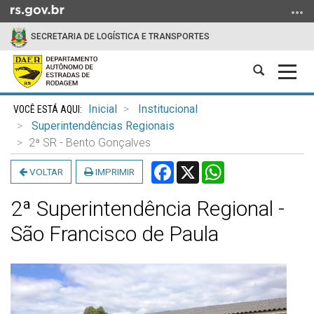
Ir
para
SECRETARIA DE LOGÍSTICA E TRANSPORTES
o
conteúdo
Abrir
Alter
Ir
a
a
para
Início
busca
nave
o
Inicial
Institucional
do
menu
Superintendências Regionais
conteúdo
Ir
2ª SR - Bento Gonçalves
para
Facebook
X
WhatsApp
VOLTAR
IMPRIMIR
a
busca
2ª Superintendência Regional -
São Francisco de Paula